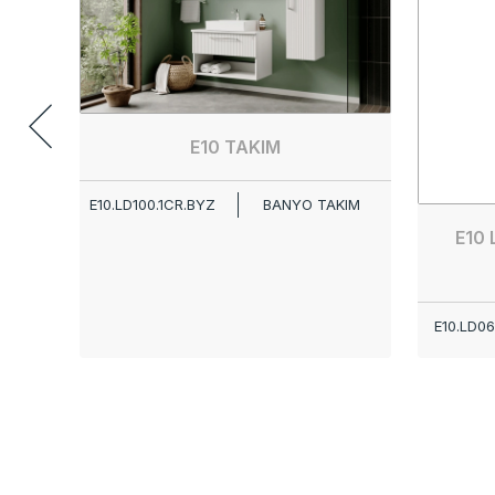
E10 TAKIM
E10.LD100.1CR.BYZ
BANYO TAKIM
E10
E10.LD06