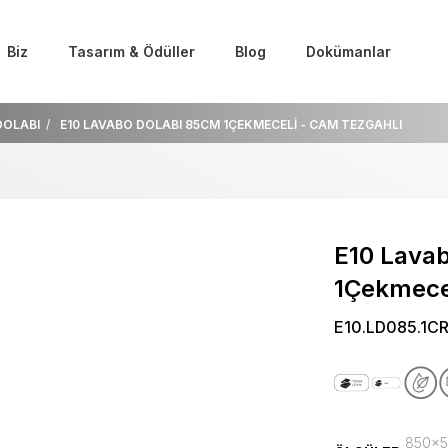
Biz
Tasarım & Ödüller
Blog
Dokümanlar
DOLABI
E10 LAVABO DOLABI 85CM 1ÇEKMECELİ - CAM TEZGAHLI
E10 Lava
1Çekmecel
E10.LD085.1C
850x50