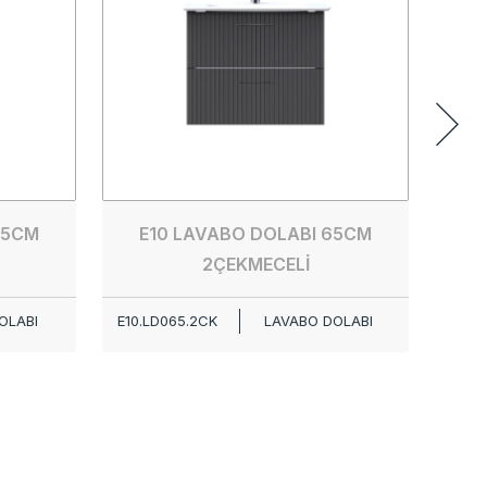
65CM
E10 LAVABO DOLABI 65CM
2ÇEKMECELİ
OLABI
E10.LD065.2CK
LAVABO DOLABI