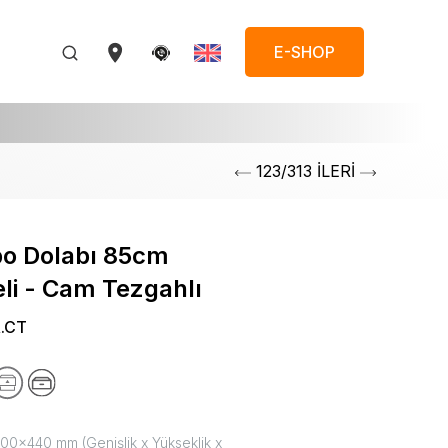
E-SHOP
123/313 İLERİ
bo Dolabı 85cm
i - Cam Tezgahlı
R.CT
0x440 mm (Genişlik x Yükseklik x