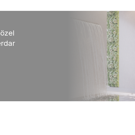
 özel
rdar