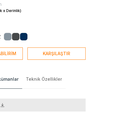
m
k x Derinlik)
Z
BİLİRİM
KARŞILAŞTIR
okümanlar
Teknik Özellikler
)