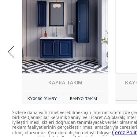
KAYRA TAKIM
KAY
KY0060.01.MBY
BANYO TAKIM
KY0060.