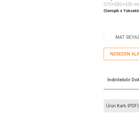
570x580x435 m
(Genişlik x Yüksekli
MAT BEYA
NEREDEN ALA
İndirilebilir D
Ürün Kartı (PDF