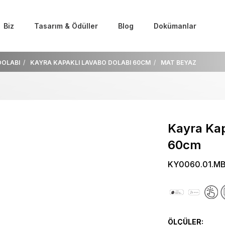
Biz
Tasarım & Ödüller
Blog
Dokümanlar
DOLABI
KAYRA KAPAKLI LAVABO DOLABI 60CM
MAT BEYAZ
Kayra Kap
60cm
KY0060.01.M
ÖLÇÜLER: