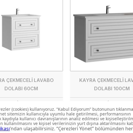
RA ÇEKMECELİ LAVABO
KAYRA ÇEKMECELİ LA
DOLABI 60CM
DOLABI 100CM
42.MBY
LAVABO DOLABI
KY0100.42.MBY
LAVABO 