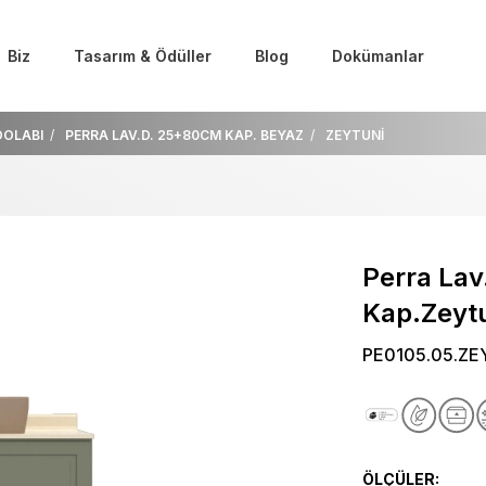
Biz
Tasarım & Ödüller
Blog
Dokümanlar
DOLABI
PERRA LAV.D. 25+80CM KAP. BEYAZ
ZEYTUNİ
Perra La
Kap.Zeyt
PE0105.05.ZE
ÖLÇÜLER: