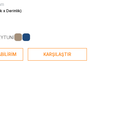
mm
k x Derinlik)
EYTUNİ
BİLİRİM
KARŞILAŞTIR