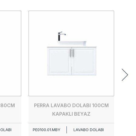
PERR
PE00
 80CM
PERRA LAVABO DOLABI 100CM
KAPAKLI BEYAZ
OLABI
PE0100.01.MBY
LAVABO DOLABI