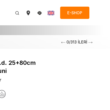
E-SHOP
0/313 İLERİ
v.d. 25+80cm
uni
Y