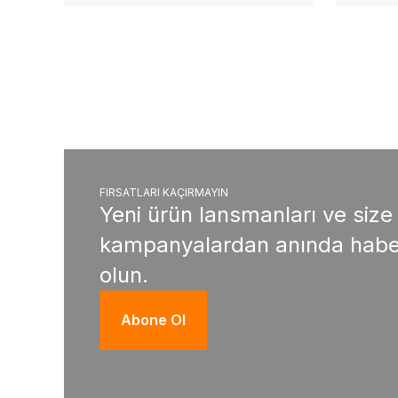
FIRSATLARI KAÇIRMAYIN
Yeni ürün lansmanları ve size
kampanyalardan anında habe
olun.
Abone Ol