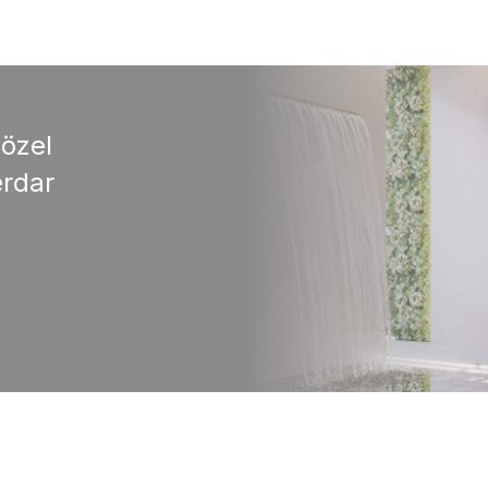
 özel
rdar