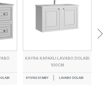
KY00
VABO
KAYRA KAPAKLI LAVABO DOLABI
100CM
DOLABI
KY0100.01.MBY
LAVABO DOLABI