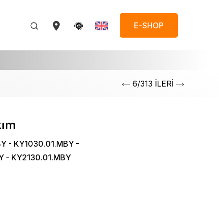
E-SHOP
6/313 İLERİ
kım
Y - KY1030.01.MBY -
Y - KY2130.01.MBY