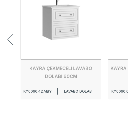
KAYRA ÇEKMECELİ LAVABO
KAYRA 
DOLABI 60CM
KY0060.42.MBY
LAVABO DOLABI
KY0060.