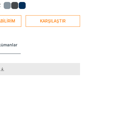
Z
BİLİRİM
KARŞILAŞTIR
okümanlar
)