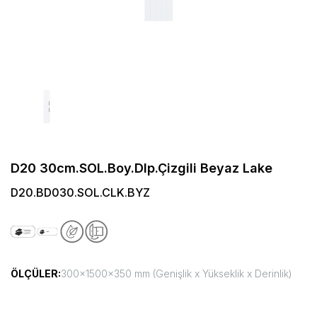
D20 30cm.SOL.Boy.Dlp.Çizgili Beyaz Lake
D20.BD030.SOL.CLK.BYZ
ÖLÇÜLER:
300x1500x350 mm (Genişlik x Yükseklik x Derinlik)