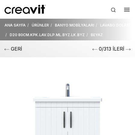
ANA SAYFA
ÜRÜNLER
BANYO MOBİLYALARI
LAVABO DOLABI
D20 80CM.KPK.LAV.DLP.ML.BYZ.LK.BYZ
BEYAZ
GERİ
0/313 İLERİ