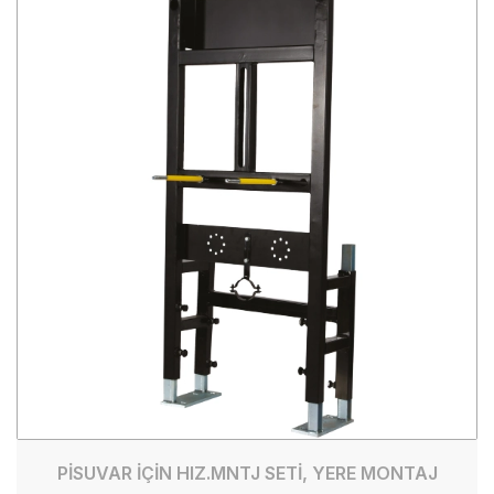
PİSUVAR İÇİN HIZ.MNTJ SETİ, YERE MONTAJ