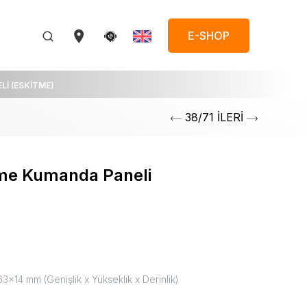
E-SHOP
İ (ESKİTME)
38/71 İLERİ
tme Kumanda Paneli
3x14 mm (Genişlik x Yükseklik x Derinlik)