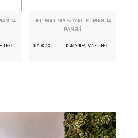
UMANDA
UFO MAT GRİ BOYALI KUMANDA
PANELİ
LLERİ
GP1002.00
KUMANDA PANELLERİ
GP100