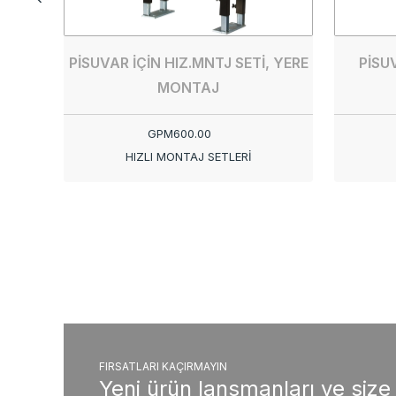
PİSUVAR İÇİN HIZ.MNTJ SETİ, YERE
PİSUV
MONTAJ
GPM600.00
HIZLI MONTAJ SETLERİ
FIRSATLARI KAÇIRMAYIN
Yeni ürün lansmanları ve size