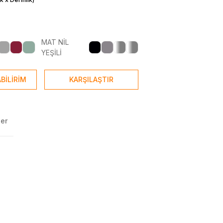
MAT NİL
YEŞİLİ
BİLİRİM
KARŞILAŞTIR
ler