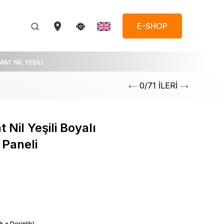
E-SHOP
MAT NİL YEŞİLİ
0/71 İLERİ
Nil Yeşili Boyalı
Paneli
k x Derinlik)