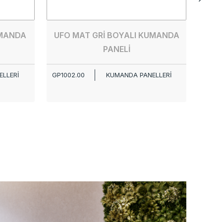
UMANDA
UFO MAT GRİ BOYALI KUMANDA
PANELİ
LLERİ
GP1002.00
KUMANDA PANELLERİ
GP100