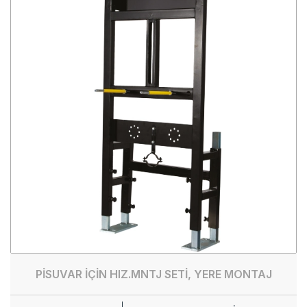
PİSUVAR İÇİN HIZ.MNTJ SETİ, YERE MONTAJ