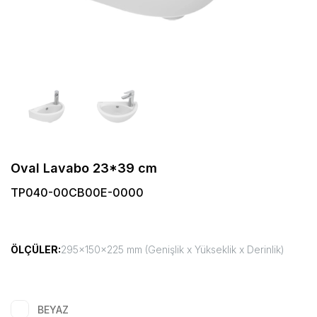
Oval Lavabo 23*39 cm
TP040-00CB00E-0000
ÖLÇÜLER:
295x150x225 mm (Genişlik x Yükseklik x Derinlik)
BEYAZ