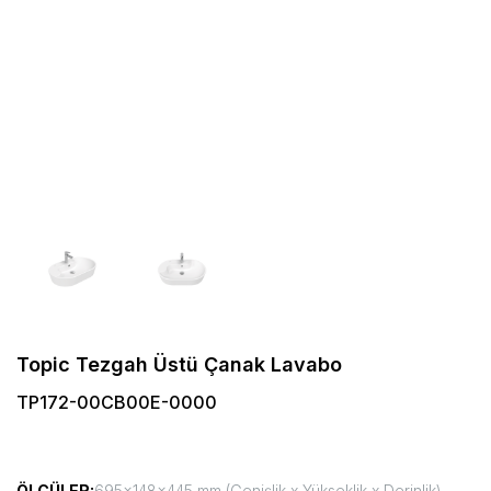
Topic Tezgah Üstü Çanak Lavabo
TP172-00CB00E-0000
ÖLÇÜLER:
695x148x445 mm (Genişlik x Yükseklik x Derinlik)