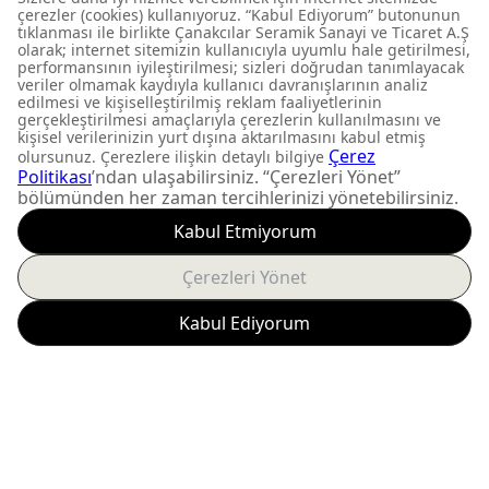
TP325-00CB00E-AK00
ALTIN
FIRSATLARI KAÇIRMAYIN
Yeni ürün lansmanları ve
size özel kampanyalardan
anında haberdar olun.
Abone Ol