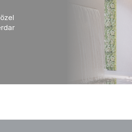
 özel
rdar