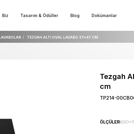
Biz
Tasarım & Ödüller
Blog
Dokümanlar
LAVABOLAR
TEZGAH ALTI OVAL LAVABO 37*47 CM
Tezgah Al
cm
TP214-00CB0
ÖLÇÜLER:
560x19