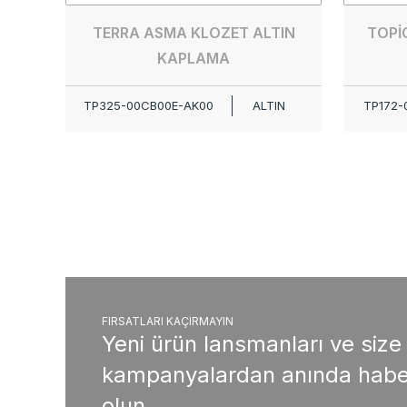
TERRA ASMA KLOZET ALTIN
TOPİ
KAPLAMA
TP325-00CB00E-AK00
ALTIN
TP172-
FIRSATLARI KAÇIRMAYIN
Yeni ürün lansmanları ve size
kampanyalardan anında habe
olun.