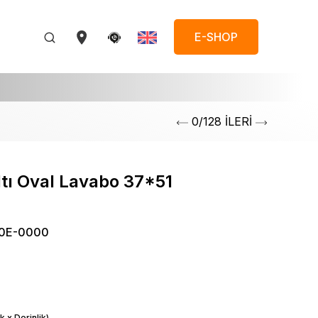
E-SHOP
0/128 İLERİ
tı Oval Lavabo 37*51
0E-0000
k x Derinlik)