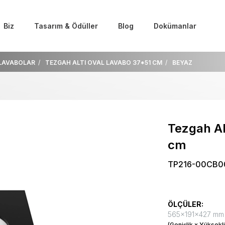
Biz
Tasarım & Ödüller
Blog
Dokümanlar
LAVABOLAR
TEZGAH ALTI OVAL LAVABO 37*51 CM
BEYAZ
Tezgah Al
cm
TP216-00CB0
ÖLÇÜLER:
565x191x427 mm
(Genişlik x Yüksekli