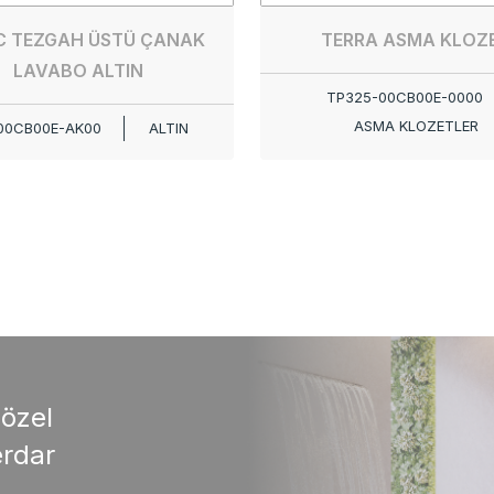
C TEZGAH ÜSTÜ ÇANAK
TERRA ASMA KLOZ
LAVABO ALTIN
TP325-00CB00E-0000
ASMA KLOZETLER
00CB00E-AK00
ALTIN
 özel
rdar