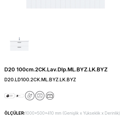
D20 100cm.2CK.Lav.Dlp.ML.BYZ.LK.BYZ
D20.LD100.2CK.ML.BYZ.LK.BYZ
ÖLÇÜLER:
1000x500x410 mm (Genişlik x Yükseklik x Derinlik)