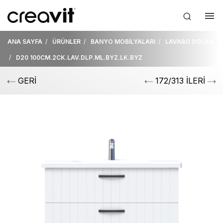
ANA SAYFA
ÜRÜNLER
BANYO MOBİLYALARI
LAVABO DOLABI
D20 100CM.2CK.LAV.DLP.ML.BYZ.LK.BYZ
GERİ
172/313 İLERİ