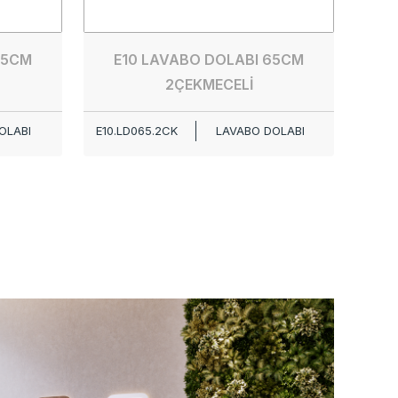
65CM
E10 LAVABO DOLABI 65CM
2ÇEKMECELİ
OLABI
E10.LD065.2CK
LAVABO DOLABI