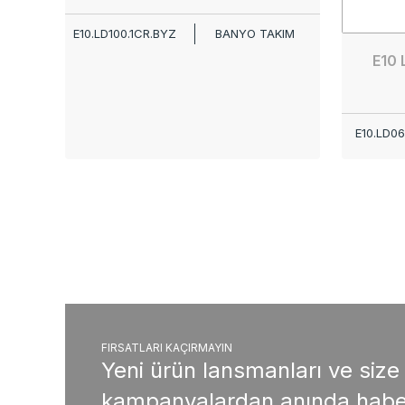
E10.LD100.1CR.BYZ
BANYO TAKIM
E10
E10.LD06
FIRSATLARI KAÇIRMAYIN
Yeni ürün lansmanları ve size
kampanyalardan anında habe