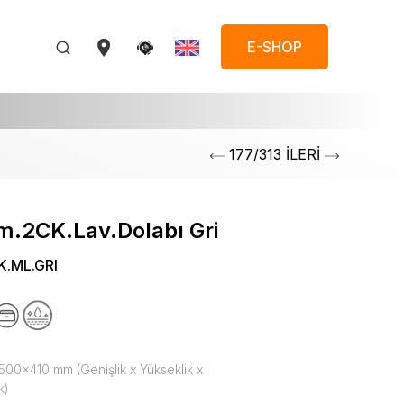
E-SHOP
177/313 İLERİ
m.2CK.Lav.Dolabı Gri
K.ML.GRI
00x410 mm (Genişlik x Yükseklik x
k)