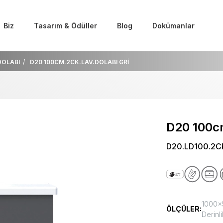
Biz
Tasarım & Ödüller
Blog
Dokümanlar
DOLABI
D20 100CM.2CK.LAV.DOLABI GRİ
D20 100c
D20.LD100.2C
1000x5
ÖLÇÜLER:
Derinli