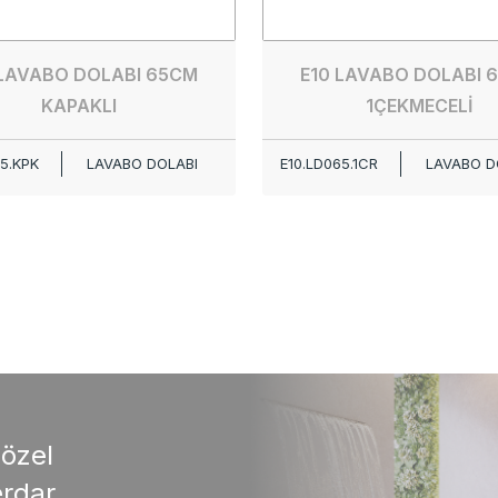
 LAVABO DOLABI 65CM
E10 LAVABO DOLABI 
KAPAKLI
1ÇEKMECELİ
5.KPK
LAVABO DOLABI
E10.LD065.1CR
LAVABO D
 özel
rdar