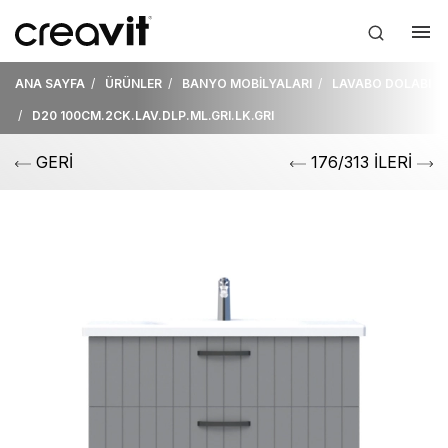
ANA SAYFA
ÜRÜNLER
BANYO MOBİLYALARI
LAVABO DOLABI
D20 100CM.2CK.LAV.DLP.ML.GRI.LK.GRI
GERİ
176/313 İLERİ