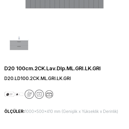
D20 100cm.2CK.Lav.Dlp.ML.GRI.LK.GRI
D20.LD100.2CK.ML.GRI.LK.GRI
ÖLÇÜLER:
1000x500x410 mm (Genişlik x Yükseklik x Derinlik)