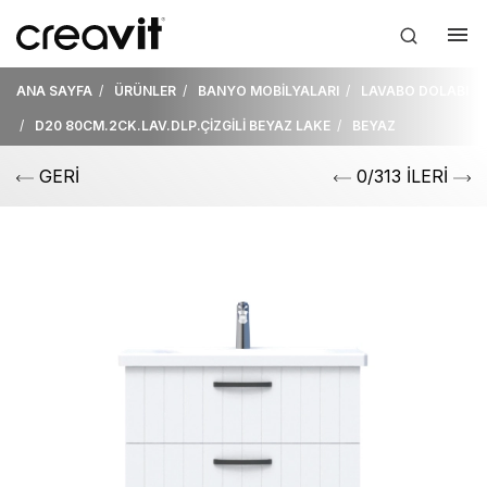
ANA SAYFA
ÜRÜNLER
BANYO MOBİLYALARI
LAVABO DOLABI
D20 80CM.2CK.LAV.DLP.ÇİZGİLİ BEYAZ LAKE
BEYAZ
GERİ
0/313 İLERİ