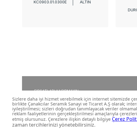
KC0903.01.0300E
ALTIN
DUR
FIRSATLARI KAÇIRMAYIN
Yeni ürün lansmanları ve size
kampanyalardan anında habe
olun.
Abone Ol