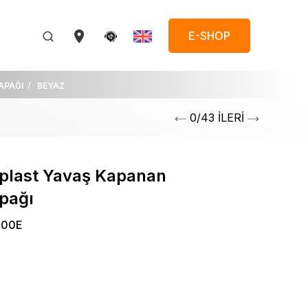
E-SHOP
APAĞI
BEYAZ
0/43 İLERİ
oplast Yavaş Kapanan
pağı
000E