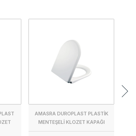
A
K
D
PLAST
AMASRA DUROPLAST PLASTİK
OZET
MENTEŞELİ KLOZET KAPAĞI