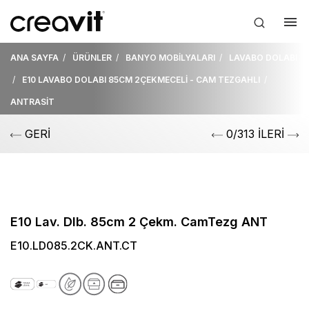
ANA SAYFA
ÜRÜNLER
BANYO MOBİLYALARI
LAVABO DOLABI
E10 LAVABO DOLABI 85CM 2ÇEKMECELİ - CAM TEZGAHLI
ANTRASİT
GERİ
0/313 İLERİ
E10 Lav. Dlb. 85cm 2 Çekm. CamTezg ANT
E10.LD085.2CK.ANT.CT